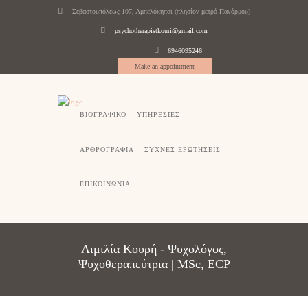
Σεβαστουπόλεως 107, Αμπελόκηποι (πλησίον μετρό Πανόρμου)
psychotherapistkouri@gmail.com
6946095246
Make an appointment
ΒΙΟΓΡΑΦΙΚΟ
ΥΠΗΡΕΣΙΕΣ
ΑΡΘΡΟΓΡΑΦΙΑ
ΣΥΧΝΕΣ ΕΡΩΤΗΣΕΙΣ
ΕΠΙΚΟΙΝΩΝΙΑ
Αιμιλία Κουρή - Ψυχολόγος,
Ψυχοθεραπεύτρια | MSc, ECP