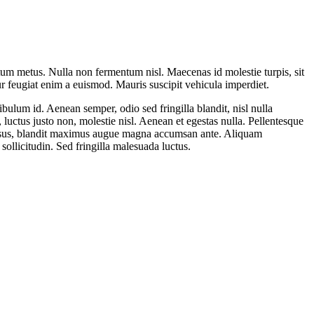
entum metus. Nulla non fermentum nisl. Maecenas id molestie turpis, sit
itur feugiat enim a euismod. Mauris suscipit vehicula imperdiet.
ibulum id. Aenean semper, odio sed fringilla blandit, nisl nulla
luctus justo non, molestie nisl. Aenean et egestas nulla. Pellentesque
dit risus, blandit maximus augue magna accumsan ante. Aliquam
ollicitudin. Sed fringilla malesuada luctus.