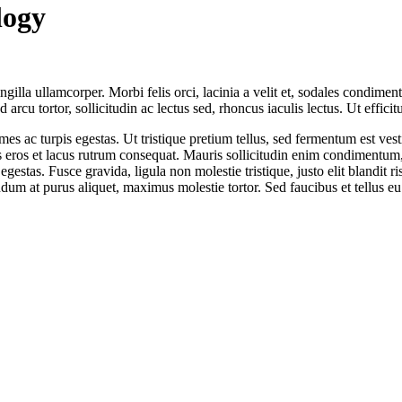
logy
ngilla ullamcorper. Morbi felis orci, lacinia a velit et, sodales condim
d arcu tortor, sollicitudin ac lectus sed, rhoncus iaculis lectus. Ut effic
es ac turpis egestas. Ut tristique pretium tellus, sed fermentum est vest
s eros et lacus rutrum consequat. Mauris sollicitudin enim condimentum, 
s egestas. Fusce gravida, ligula non molestie tristique, justo elit blan
m at purus aliquet, maximus molestie tortor. Sed faucibus et tellus eu s