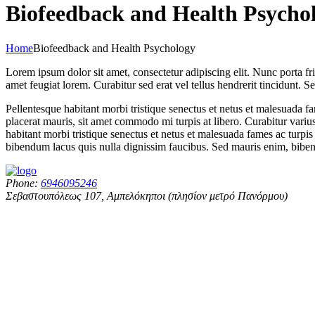
Biofeedback and Health Psycho
Home
Biofeedback and Health Psychology
Lorem ipsum dolor sit amet, consectetur adipiscing elit. Nunc porta fri
amet feugiat lorem. Curabitur sed erat vel tellus hendrerit tincidunt. Se
Pellentesque habitant morbi tristique senectus et netus et malesuada fam
placerat mauris, sit amet commodo mi turpis at libero. Curabitur variu
habitant morbi tristique senectus et netus et malesuada fames ac turpi
bibendum lacus quis nulla dignissim faucibus. Sed mauris enim, bibendu
Phone:
6946095246
Σεβαστουπόλεως 107, Αμπελόκηποι (πλησίον μετρό Πανόρμου)