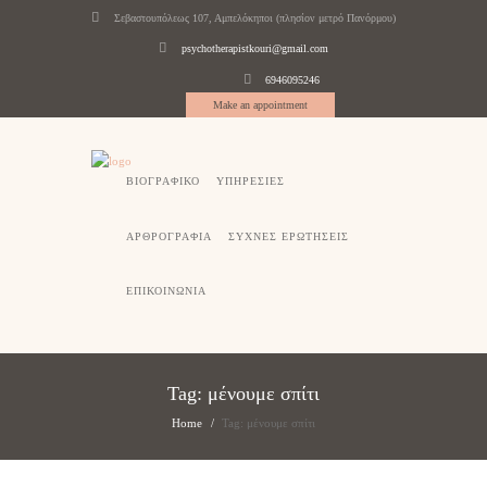
Σεβαστουπόλεως 107, Αμπελόκηποι (πλησίον μετρό Πανόρμου)
psychotherapistkouri@gmail.com
6946095246
Make an appointment
ΒΙΟΓΡΑΦΙΚΟ
ΥΠΗΡΕΣΙΕΣ
ΑΡΘΡΟΓΡΑΦΙΑ
ΣΥΧΝΕΣ ΕΡΩΤΗΣΕΙΣ
ΕΠΙΚΟΙΝΩΝΙΑ
Tag: μένουμε σπίτι
Home
Tag: μένουμε σπίτι