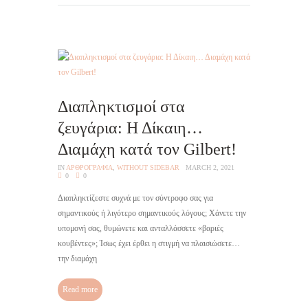
Διαπληκτισμοί στα
ζευγάρια: Η Δίκαιη…
Διαμάχη κατά τον Gilbert!
IN
AΡΘΡΟΓΡΑΦΙΑ
,
WITHOUT SIDEBAR
MARCH 2, 2021
0
0
Διαπληκτίζεστε συχνά με τον σύντροφο σας για
σημαντικούς ή λιγότερο σημαντικούς λόγους; Χάνετε την
υπομονή σας, θυμώνετε και ανταλλάσσετε «βαριές
κουβέντες»; Ίσως έχει έρθει η στιγμή να πλαισιώσετε…
την διαμάχη
Read more