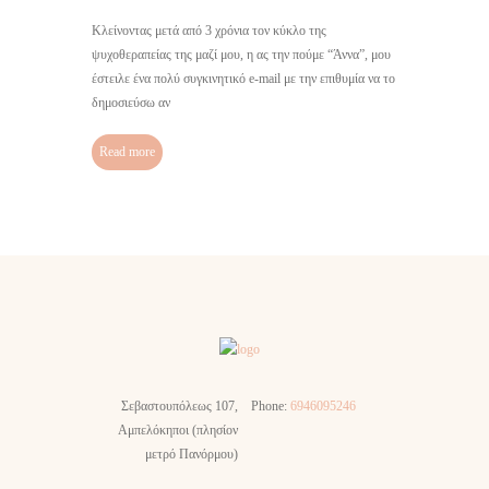
Κλείνοντας μετά από 3 χρόνια τον κύκλο της
ψυχοθεραπείας της μαζί μου, η ας την πούμε “Άννα”, μου
έστειλε ένα πολύ συγκινητικό e-mail με την επιθυμία να το
δημοσιεύσω αν
Read more
Σεβαστουπόλεως 107,
Phone:
6946095246
Αμπελόκηποι (πλησίον
μετρό Πανόρμου)