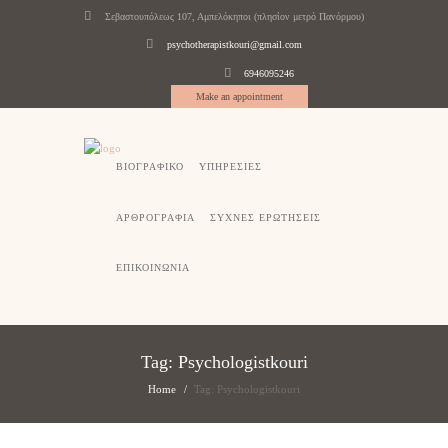
Σεβαστουπόλεως 107, Αμπελόκηποι (πλησίον μετρό Πανόρμου)
psychotherapistkouri@gmail.com
6946095246
Make an appointment
ΒΙΟΓΡΑΦΙΚΟ
ΥΠΗΡΕΣΙΕΣ
ΑΡΘΡΟΓΡΑΦΙΑ
ΣΥΧΝΕΣ ΕΡΩΤΗΣΕΙΣ
ΕΠΙΚΟΙΝΩΝΙΑ
Tag: Psychologistkouri
Home
Tag: Psychologistkouri