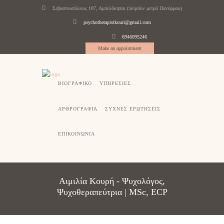
Σεβαστουπόλεως 107, Αμπελόκηποι (πλησίον μετρό Πανόρμου)
psychotherapistkouri@gmail.com
6946095246
Make an appointment
ΒΙΟΓΡΑΦΙΚΟ
ΥΠΗΡΕΣΙΕΣ
ΑΡΘΡΟΓΡΑΦΙΑ
ΣΥΧΝΕΣ ΕΡΩΤΗΣΕΙΣ
ΕΠΙΚΟΙΝΩΝΙΑ
Αιμιλία Κουρή - Ψυχολόγος,
Ψυχοθεραπεύτρια | MSc, ECP