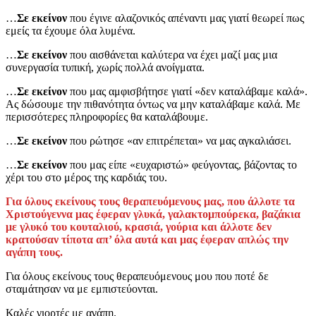
…
Σε εκείνον
που έγινε αλαζονικός απέναντι μας γιατί θεωρεί πως
εμείς τα έχουμε όλα λυμένα.
…
Σε εκείνον
που αισθάνεται καλύτερα να έχει μαζί μας μια
συνεργασία τυπική, χωρίς πολλά ανοίγματα.
…
Σε εκείνον
που μας αμφισβήτησε γιατί «δεν καταλάβαμε καλά».
Ας δώσουμε την πιθανότητα όντως να μην καταλάβαμε καλά. Με
περισσότερες πληροφορίες θα καταλάβουμε.
…
Σε εκείνον
που ρώτησε «αν επιτρέπεται» να μας αγκαλιάσει.
…
Σε εκείνον
που μας είπε «ευχαριστώ» φεύγοντας, βάζοντας το
χέρι του στο μέρος της καρδιάς του.
Για όλους εκείνους τους θεραπευόμενους μας, που άλλοτε τα
Χριστούγεννα μας έφεραν γλυκά, γαλακτομπούρεκα, βαζάκια
με γλυκό του κουταλιού, κρασιά, γούρια και άλλοτε δεν
κρατούσαν τίποτα απ’ όλα αυτά και μας έφεραν απλώς την
αγάπη τους.
Για όλους εκείνους τους θεραπευόμενους μου που ποτέ δε
σταμάτησαν να με εμπιστεύονται.
Καλές γιορτές με αγάπη.