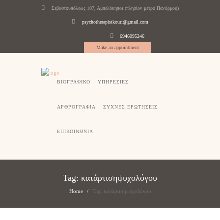
Σεβαστουπόλεως 107, Αμπελόκηποι (πλησίον μετρό Πανόρμου)
psychotherapistkouri@gmail.com
6946095246
Make an appointment
ΒΙΟΓΡΑΦΙΚΟ
ΥΠΗΡΕΣΙΕΣ
ΑΡΘΡΟΓΡΑΦΙΑ
ΣΥΧΝΕΣ ΕΡΩΤΗΣΕΙΣ
ΕΠΙΚΟΙΝΩΝΙΑ
Tag: κατάρτισηψυχολόγου
Home
Tag: κατάρτισηψυχολόγου